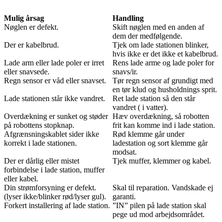
Mulig årsag
Handling
Nøglen er defekt.
Skift nøglen med en anden af
dem der medfølgende.
Der er kabelbrud.
Tjek om lade stationen blinker,
hvis ikke er det ikke et kabelbrud.
Lade arm eller lade poler er irret
Rens lade arme og lade poler for
eller snavsede.
snavs/ir.
Regn sensor er våd eller snavset.
Tør regn sensor af grundigt med
en tør klud og husholdnings sprit.
Lade stationen står ikke vandret.
Ret lade station så den står
vandret ( i vatter).
Overdækning er sunket og støder
Hæv overdækning, så robotten
på robottens stopknap.
frit kan komme ind i lade station.
Afgrænsningskablet sider ikke
Rød klemme går under
korrekt i lade stationen.
ladestation og sort klemme går
modsat.
Der er dårlig eller mistet
Tjek muffer, klemmer og kabel.
forbindelse i lade station, muffer
eller kabel.
Din strømforsyning er defekt.
Skal til reparation. Vandskade ej
(lyser ikke/blinker rød/lyser gul).
garanti.
Forkert installering af lade station.
”IN” pilen på lade station skal
pege ud mod arbejdsområdet.