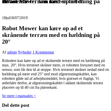
Robot Mower kan køre op ad et skrånende terræn med en hældning på 20°
18
jul
18/07/2019
Robot Mower kan køre op ad et
skrånende terræn med en hældning på
20°
Af
admin
Nyheder
1 Kommentar
Robotten kan køre op ad et skrånende terræn med en hældning på
max. 20°. Hvis terrænet skråner mere, er robotten forsynet med en
sensor, som får den til at stoppe. Hvis terrænet skråner nedad med en
hældning på mere end 25° ned mod afgrænsningskablet, kan
robotten glide ud af arbejdsområdet, hvis græsset er fugtigt. Vi
anbefaler derfor, at afgrænsningskablet i sådant skrånende terræn
placeres op til 40 cm fra plænekant.
Se mere i manualen >
Del dette post