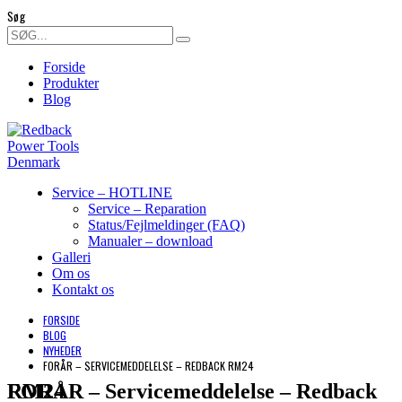
Søg
Forside
Produkter
Blog
Service – HOTLINE
Service – Reparation
Status/Fejlmeldinger (FAQ)
Manualer – download
Galleri
Om os
Kontakt os
FORSIDE
BLOG
NYHEDER
FORÅR – SERVICEMEDDELELSE – REDBACK RM24
FORÅR – Servicemeddelelse – Redback RM24