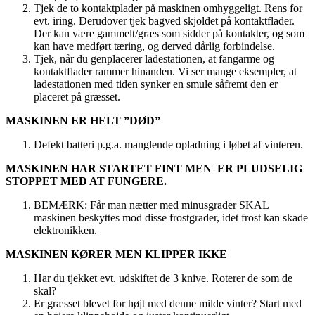
Tjek de to kontaktplader på maskinen omhyggeligt. Rens for
evt. iring. Derudover tjek bagved skjoldet på kontaktflader.
Der kan være gammelt/græs som sidder på kontakter, og som
kan have medført tæring, og derved dårlig forbindelse.
Tjek, når du genplacerer ladestationen, at fangarme og
kontaktflader rammer hinanden. Vi ser mange eksempler, at
ladestationen med tiden synker en smule såfremt den er
placeret på græsset.
MASKINEN ER HELT ”DØD”
Defekt batteri p.g.a. manglende opladning i løbet af vinteren.
MASKINEN HAR STARTET FINT MEN ER PLUDSELIG
STOPPET MED AT FUNGERE.
BEMÆRK: Får man nætter med minusgrader SKAL
maskinen beskyttes mod disse frostgrader, idet frost kan skade
elektronikken.
MASKINEN KØRER MEN KLIPPER IKKE
Har du tjekket evt. udskiftet de 3 knive. Roterer de som de
skal?
Er græsset blevet for højt med denne milde vinter? Start med