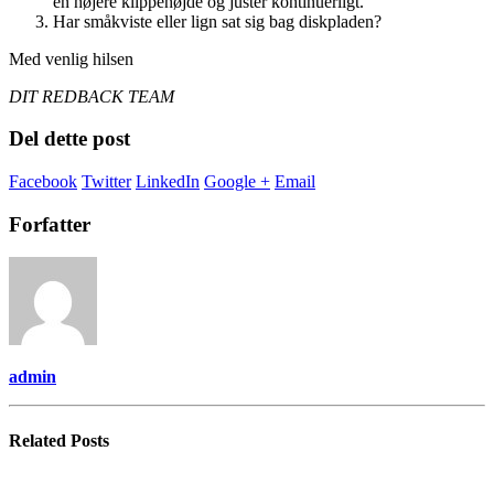
en højere klippehøjde og juster kontinuerligt.
Har småkviste eller lign sat sig bag diskpladen?
Med venlig hilsen
DIT REDBACK TEAM
Del dette post
Facebook
Twitter
LinkedIn
Google +
Email
Forfatter
admin
Related
Posts