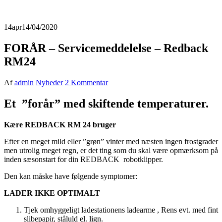
14
apr
14/04/2020
FORÅR – Servicemeddelelse – Redback
RM24
Af
admin
Nyheder
2 Kommentar
Et ”forår” med skiftende temperaturer.
Kære REDBACK RM 24 bruger
Efter en meget mild eller ”grøn” vinter med næsten ingen frostgrader
men utrolig meget regn, er det ting som du skal være opmærksom på
inden sæsonstart for din REDBACK robotklipper.
Den kan måske have følgende symptomer:
LADER IKKE OPTIMALT
Tjek omhyggeligt ladestationens ladearme , Rens evt. med fint
slibepapir, ståluld el. lign.