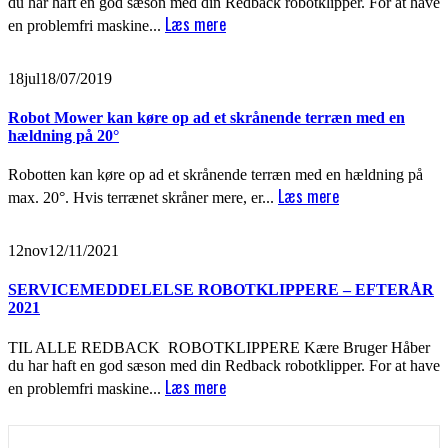
du har haft en god sæson med din Redback robotklipper. For at have
Læs mere
en problemfri maskine...
18
jul
18/07/2019
Robot Mower kan køre op ad et skrånende terræn med en
hældning på 20°
Robotten kan køre op ad et skrånende terræn med en hældning på
Læs mere
max. 20°. Hvis terrænet skråner mere, er...
12
nov
12/11/2021
SERVICEMEDDELELSE ROBOTKLIPPERE – EFTERÅR
2021
TIL ALLE REDBACK ROBOTKLIPPERE Kære Bruger Håber
du har haft en god sæson med din Redback robotklipper. For at have
Læs mere
en problemfri maskine...